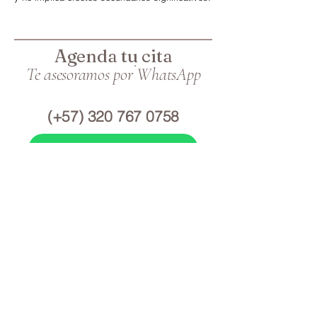
Agenda tu cita
Te asesoramos por WhatsApp
(+57)
320 767 0758
Escríbenos aquí
Ubicación
Medellín - Colombia
Calle 7 sur #42-70 — Edificio Forum, Torre 1 /
Consultorio 2003
Contacto