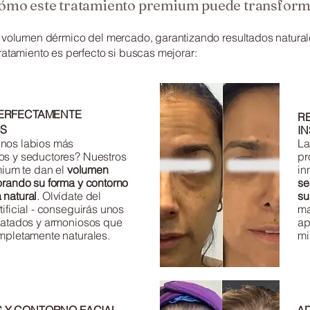
ómo este tratamiento premium puede transforma
r volumen dérmico del mercado, garantizando resultados natura
ratamiento es perfecto si buscas mejorar:
PERFECTAMENTE
R
OS
I
nos labios más
La
os y seductores? Nuestros
pr
emium te dan el
volumen
in
orando su forma y contorno
se
 natural
. Olvídate del
su
tificial - conseguirás unos
ma
ratados y armoniosos que
ap
mpletamente naturales.
mi