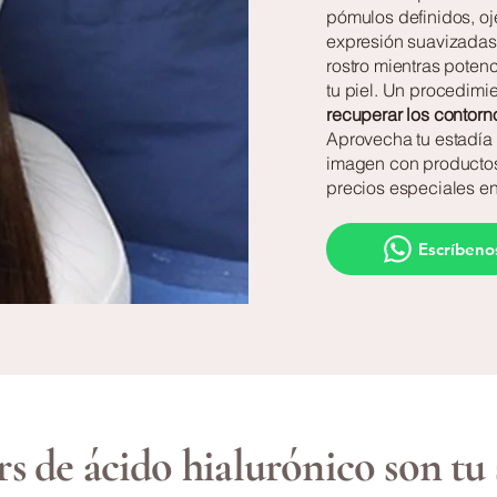
pómulos definidos, oj
expresión suavizadas,
rostro mientras potenc
tu piel. Un procedimi
recuperar los contorno
Aprovecha tu estadía
imagen con productos
precios especiales e
Escríbeno
ers de ácido hialurónico son tu