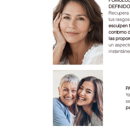
PÓMULOS
DEFINIDO
Recupera 
tus rasgos
esculpen 
contorno d
las propor
un aspecto
instantán
P
Y
se
p