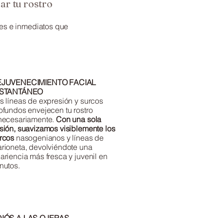
r tu rostro
les e inmediatos que
EJUVENECIMIENTO FACIAL
NSTANTÁNEO
s líneas de expresión y surcos
ofundos envejecen tu rostro
necesariamente.
Con una sola
sión, suavizamos visiblemente los
rcos
nasogenianos y líneas de
rioneta, devolviéndote una
ariencia más fresca y juvenil en
nutos.