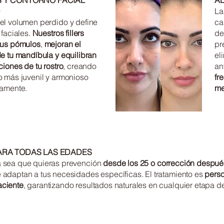
 Y CONTORNO FACIAL
AD
La
el volumen perdido y define
ca
 faciales.
Nuestros fillers
de
tus pómulos
,
mejoran el
pr
e tu mandíbula y equilibran
el
ciones de tu rostro
, creando
an
 más juvenil y armonioso
fr
eamente.
me
ARA TODAS LAS EDADES
a sea que quieras prevención
desde los 25
o corrección despué
 adaptan a tus necesidades específicas. El tratamiento es
perso
aciente
, garantizando resultados naturales en cualquier etapa de