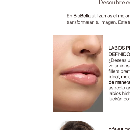
Descubre c
En
BioBella
utilizamos el mejo
transformarán tu imagen. Este t
LABIOS 
DEFINID
¿Deseas u
voluminos
fillers pr
ideal, mej
de manera
aspecto ar
labios hid
lucirán co