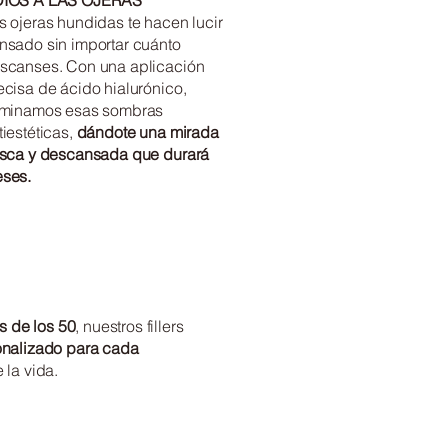
IÓS A LAS OJERAS
s ojeras hundidas te hacen lucir
nsado sin importar cuánto
scanses. Con una aplicación
ecisa de ácido hialurónico,
iminamos esas sombras
tiestéticas,
dándote una mirada
esca y descansada que durará
ses.
s de los 50
, nuestros fillers
nalizado para cada
 la vida.