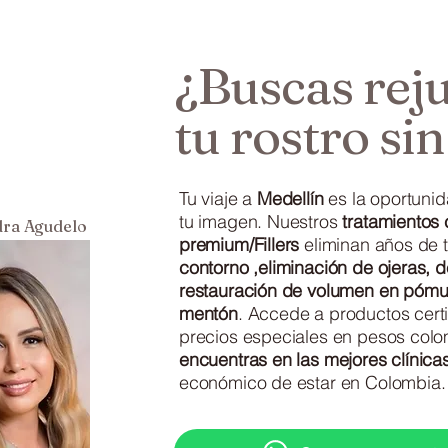
¿Buscas rej
tu rostro si
Tu viaje a
Medellín
es la oportunid
tu imagen. Nuestros
tratamientos 
dra Agudelo
premium/Fillers
eliminan años de t
contorno ,eliminación de ojeras, de
restauración de volumen en pómul
mentón
. Accede a productos cert
precios especiales en pesos col
encuentras en las mejores clínic
económico de estar en Colombia.